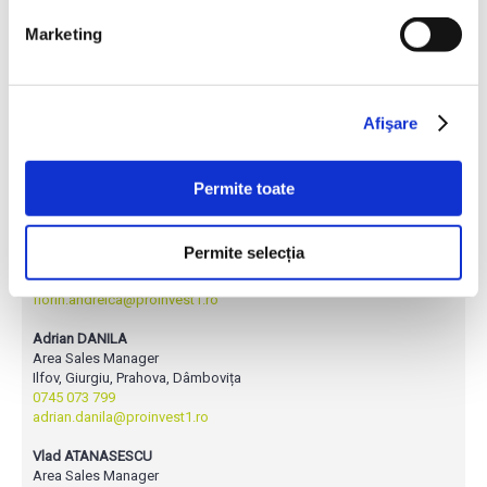
ZA-TS 1700 / 2000 /
1700 / 2000 / 2200 /
15 – 54
Marketing
2200 / 2600 / 2700 /
2600 / 2700 / 3200 /
3200 / 4200
4200
Afişare
Contacteaza-ne pentru oferta!
Permite toate
Florin ANDREICA
Area Sales Manager
Permite selecția
Teleorman, Argeș
0745 542 022
florin.andreica@proinvest1.ro
Adrian DANILA
Area Sales Manager
Ilfov, Giurgiu, Prahova, Dâmbovița
0745 073 799
adrian.danila@proinvest1.ro
Vlad ATANASESCU
Area Sales Manager