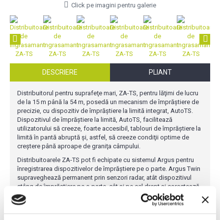
Click pe imagini pentru galerie
DESCRIERE
PLIANT
Distribuitorul pentru suprafeţe mari, ZA-TS, pentru lăţimi de lucru
de la 15 m până la 54 m, posedă un mecanism de împrăștiere de
precizie, cu dispozitiv de împrăștiere la limită integrat, AutoTS.
Dispozitivul de împrăștiere la limită, AutoTS, facilitează
utilizatorului să creeze, foarte accesibil, tablouri de împrăștiere la
limită în pantă abruptă și, astfel, să creeze condiţii optime de
creștere până aproape de graniţa câmpului.
Distribuitoarele ZA-TS pot fi echipate cu sistemul Argus pentru
înregistrarea dispozitivelor de împrăștiere pe o parte. Argus Twin
supraveghează permanent prin senzori radar, atât dispozitivul
stâng de împrăștiere pe o parte, cât și pe cel drept și corectează
automat, la nevoie, sistemul electric de alimentare, independent
unul de celălalt.
Mecanismul de împrăștiere TS cu sistem de împrăștiere la limită