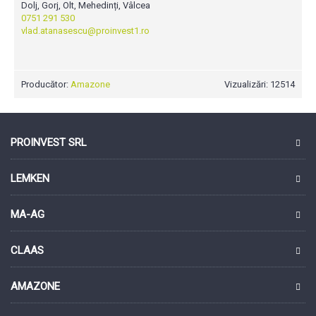
Dolj, Gorj, Olt, Mehedinți, Vâlcea
0751 291 530
vlad.atanasescu@proinvest1.ro
Producător:
Amazone
Vizualizări: 12514
PROINVEST SRL
LEMKEN
MA-AG
CLAAS
AMAZONE