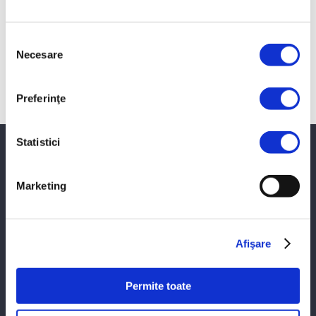
Parola
Selecția
Necesare
Am uitat parola
consimțământului
Preferinţe
Statistici
PROINVEST SRL
Marketing
LEMKEN
MA-AG
Afişare
CLAAS
Permite toate
AMAZONE