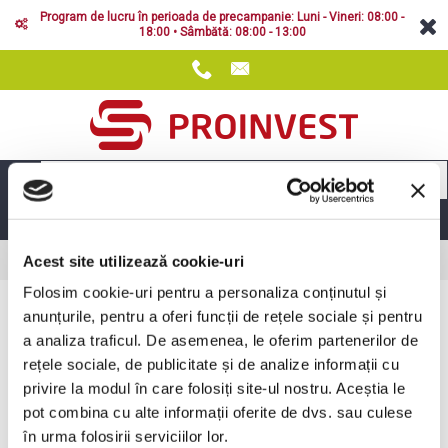
Program de lucru în perioada de precampanie: Luni - Vineri: 08:00 -
18:00 • Sâmbătă: 08:00 - 13:00
MENIUL PRINCIPAL
Cont
Autentificare
Prima Pagină
Acest site utilizează cookie-uri
Folosim cookie-uri pentru a personaliza conținutul și
ZONA CLIENT - PROINVEST SRL
anunțurile, pentru a oferi funcții de rețele sociale și pentru
a analiza traficul. De asemenea, le oferim partenerilor de
Bine ati venit! Introduceti adresa de e-mail si parola dumneavoastra.
rețele sociale, de publicitate și de analize informații cu
E-mail
privire la modul în care folosiți site-ul nostru. Aceștia le
pot combina cu alte informații oferite de dvs. sau culese
în urma folosirii serviciilor lor.