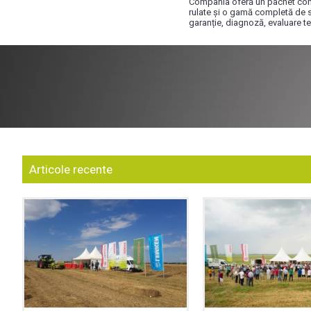
Compania oferă un pachet compl
rulate și o gamă completă de ser
garanție, diagnoză, evaluare teh
Gama completa de pi
Articole recente