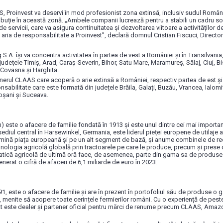
, Proinvest va deservi în mod profesionist zona extinsă, inclusiv sudul Românie
ibuție în această zonă. „Ambele companii lucrează pentru a stabili un cadru so
de servicii, care va asigura continuitatea și dezvoltarea viitoare a activităților d
 aria de responsabilitate a Proinvest”, declară domnul Cristian Fiscuci, Director
.A. își va concentra activitatea în partea de vest a României și în Transilvania
 județele Timiș, Arad, Caraș-Severin, Bihor, Satu Mare, Maramureș, Sălaj, Cluj, B
 Covasna și Harghita.
tenerul CLAAS care acoperă o arie extinsă a României, respectiv partea de est și 
bilitate care este formată din județele Brăila, Galați, Buzău, Vrancea, Ialomiț
otoșani și Suceava.
ste o afacere de familie fondată în 1913 și este unul dintre cei mai importan
sediul central în Harsewinkel, Germania, este liderul pieței europene de utilaje
omină piața europeană și pe un alt segment de bază, și anume combinele de r
nologia agricolă globală prin tractoarele pe care le produce, precum și prese de
matică agricolă de ultimă oră face, de asemenea, parte din gama sa de produs
enerat o cifră de afaceri de 6,1 miliarde de euro în 2023.
 1991, este o afacere de familie și are în prezent în portofoliul său de produse 
, menite să acopere toate cerințele fermierilor români. Cu o experiență de peste 
st este dealer și partener oficial pentru mărci de renume precum CLAAS, Ama