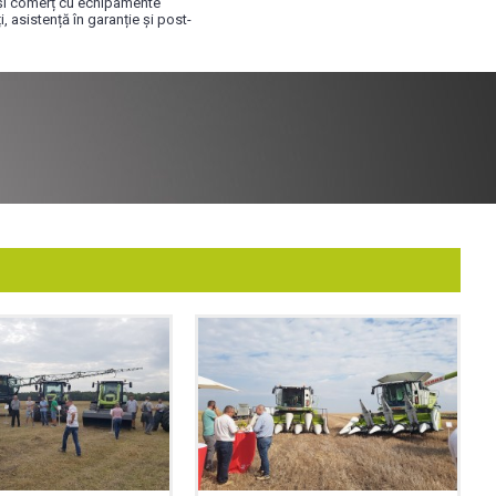
i și comerț cu echipamente
, asistență în garanție și post-
 utilaj achizitionat