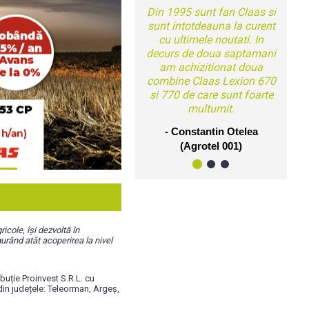
2
1
3
icole, își dezvoltă în
gurând atât acoperirea la nivel
uție Proinvest S.R.L. cu
 din județele: Teleorman, Argeș,