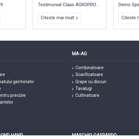
19
Testimonial Claas AGROPROD ARENDA
Citeste mai mult
Citeste 
MA-AG
Combinatoare
are
Scarificatoare
patului germinativ
Grape cu discuri
e
Tavalugi
ntru precizie
Cultivatoare
lantelor
COND HAND
MASCHIO GASPARDO