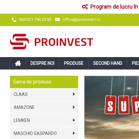
Program de lucru în 
office@proinvest1.ro
004 021 796 20 50
DESPRE NOI
PRODUSE
SECOND HAND
PIE
Gama de produse
CLAAS
AMAZONE
LEMKEN
MASCHIO GASPARDO