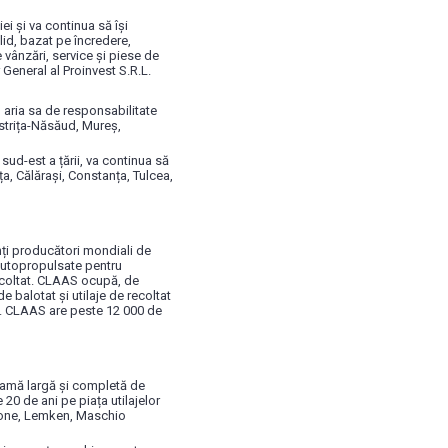
i și va continua să își
lid, bazat pe încredere,
e vânzări, service și piese de
 General al Proinvest S.R.L.
, aria sa de responsabilitate
istrița-Năsăud, Mureș,
sud-est a țării, va continua să
a, Călărași, Constanța, Tulcea,
ți producători mondiali de
 autopropulsate pentru
ecoltat. CLAAS ocupă, de
 balotat și utilaje de recoltat
e. CLAAS are peste 12 000 de
o gamă largă și completă de
20 de ani pe piața utilajelor
zone, Lemken, Maschio