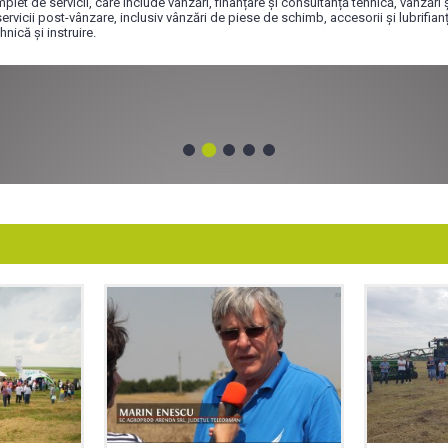
et de servicii, care include vânzări, finanțare și consultanță tehnică, vânzăr
vicii post-vânzare, inclusiv vânzări de piese de schimb, accesorii și lubrifianți
nică și instruire.
ese de schimb pentru orice tip de
2
1
3
4
5