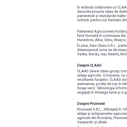
În strânsă colaborare cu CLAAS
dezvolte propria rețea de distr
parteneriat și standarde înalte 
schimb pentru toți fermierii din
Partenerul Agrocomerț Holding S
fiind formată în continuare din
Hunedora, Alba, Sibiu, Brașov,
În plus, Serv Class S.R.L., par
deservească zona sa de responsa
Vaslui, Bacău, Iași, Neamț, B
Despre CLAAS
CLAAS (www.claas-group.com) e
utilaje agricole. Compania, cu 
recoltarea furajelor. CLAAS d
asemenea, poziții de top în teh
furaje verzi. Tehnologia infor
angajați în întreaga lume și a g
Despre Proinvest
Proinvest S.R.L., înființată în
utilaje și echipamente agricole
agricole din România, Proinve
Gaspardo și altele.