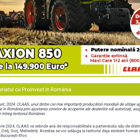
riatul cu Proinvest în România
, 2024. CLAAS, unul dintre cei mai importanți producători mondiali de utilaje agr
e în România prin ajustarea zonelor de acoperire ale dealerilor săi autorizați, asi
e întreg teritoriul României.
e 2024, CLAAS va extinde aria de responsabilitate a partenerului său de distrib
, Dolj, Gorj, Mehedinți. Acestea se vor adăuga la teritoriul deja existent format
București-Ilfov.