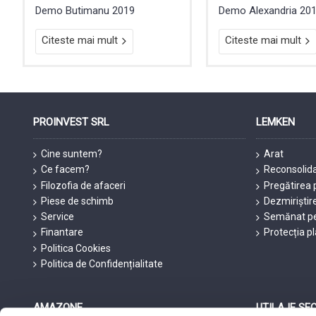
Demo Butimanu 2019
Demo Alexandria 20
Citeste mai mult
Citeste mai mult
PROINVEST SRL
LEMKEN
Cine suntem?
Arat
Ce facem?
Reconsolid
Filozofia de afaceri
Pregătirea 
Piese de schimb
Dezmiriștir
Service
Semănat pe
Finantare
Protecția p
Politica Cookies
Politica de Confidențialitate
AMAZONE
UTILAJE SE