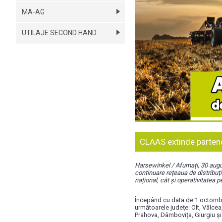
MA-AG
UTILAJE SECOND HAND
CLAAS extinde partene
Harsewinkel / Afumați, 30 august
continuare rețeaua de distribuți
național, cât și operativitatea p
Începând cu data de 1 octombri
următoarele județe: Olt, Vâlcea
Prahova, Dâmbovița, Giurgiu și 