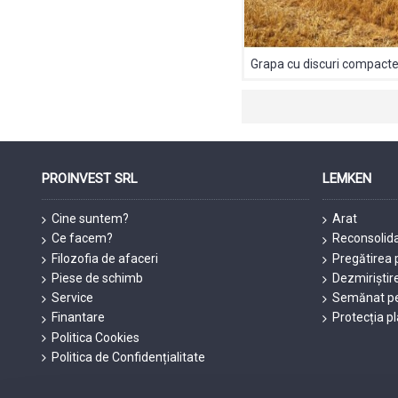
PROINVEST SRL
LEMKEN
Cine suntem?
Arat
Ce facem?
Reconsolid
Filozofia de afaceri
Pregătirea 
Piese de schimb
Dezmiriștir
Service
Semănat pe
Finantare
Protecția p
Politica Cookies
Politica de Confidențialitate