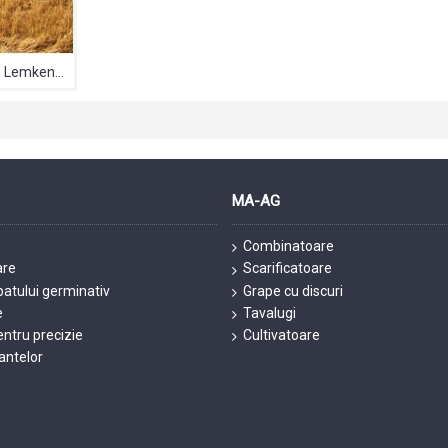
Grapa cu discuri compacte Lemken Rubin
MA-AG
Combinatoare
are
Scarificatoare
patului germinativ
Grape cu discuri
e
Tavalugi
ntru precizie
Cultivatoare
lantelor