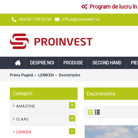
Program de lucru în 
office@proinvest1.ro
004 021 796 20 50
DESPRE NOI
PRODUSE
SECOND HAND
PIE
Prima Pagină
LEMKEN
Dezmiriștire
Categorii
Dezmiriștire
+
AMAZONE
+
CLAAS
-
LEMKEN