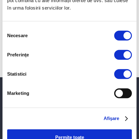
pot combina cu alte informații oferite de dvs. sau culese
în urma folosirii serviciilor lor.
Dezmiriștitoare
Grape cu discuri
Grape rotative
Selecția
Necesare
consimțământului
Preferinţe
Pluguri
Tăvăluguri
Statistici
PROINVEST SRL
Marketing
LEMKEN
Afişare
MA-AG
Permite toate
CLAAS