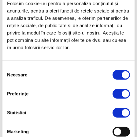
Folosim cookie-uri pentru a personaliza conținutul și
finantare in functie de
anunțurile, pentru a oferi funcții de rețele sociale și pentru
situatia fiecarui client.
a analiza traficul. De asemenea, le oferim partenerilor de
rețele sociale, de publicitate și de analize informații cu
• consiliere in alegerea
privire la modul în care folosiți site-ul nostru. Aceștia le
schemei de finantare;
pot combina cu alte informații oferite de dvs. sau culese
• intocmirea dosarului de finantare;
în urma folosirii serviciilor lor.
• posibilitatea de a alege intre credit, leasing financiar,
cofinantarea proiectelor UE cu avans 0%;
Selecția
Necesare
consimțământului
• analiza dosarului;
• avans de la 0% in functie de bonitatea fermierului;
Preferinţe
• rate fixe pe toata perioada contractului de finantare;
Statistici
• garanţia este reprezentată de bunul finanţat;
• oferte de asigurare
Marketing