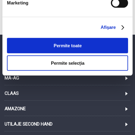
Marketing
Claas TORION 956-537 SINUS
Afişare 1 - 3 din 3 (1 pagini)
Afişare
Permite toate
PROINVEST SRL
LEMKEN
Permite selecția
MA-AG
CLAAS
AMAZONE
UTILAJE SECOND HAND