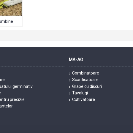
combine
MA-AG
Combinatoare
are
Scarificatoare
patului germinativ
Grape cu discuri
e
Tavalugi
ntru precizie
Cultivatoare
lantelor