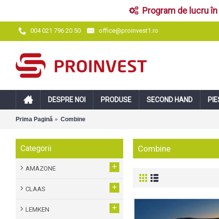
Program de lucru în 
office@proinvest1.ro
004 021 796 20 50
DESPRE NOI
PRODUSE
SECOND HAND
PIE
Prima Pagină
Combine
Categorii
Combine
+
AMAZONE
+
CLAAS
+
LEMKEN