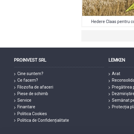
Hedere Claas pentru 
PROINVEST SRL
LEMKEN
Cine suntem?
Arat
Ce facem?
Reconsolid
Filozofia de afaceri
Pregătirea 
Piese de schimb
Dezmiriștir
Service
Semănat pe
Finantare
Protecția p
Politica Cookies
Politica de Confidențialitate