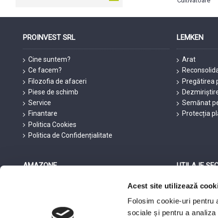
Cultivatoare
PROINVEST SRL
LEMKEN
Cine suntem?
Arat
Ce facem?
Reconsolid
Filozofia de afaceri
Pregătirea 
Piese de schimb
Dezmiriștir
Service
Semănat pe
Finantare
Protecția p
Politica Cookies
Politica de Confidențialitate
AMAZONE
UTILAJE SE
Acest site utilizează cook
Prelucrarea solului
Tractoare 
Tehnica de însămânțare
Combine S
Folosim cookie-uri pentru a 
Tehnica aplicării de îngrășământ
Echipament
sociale și pentru a analiza