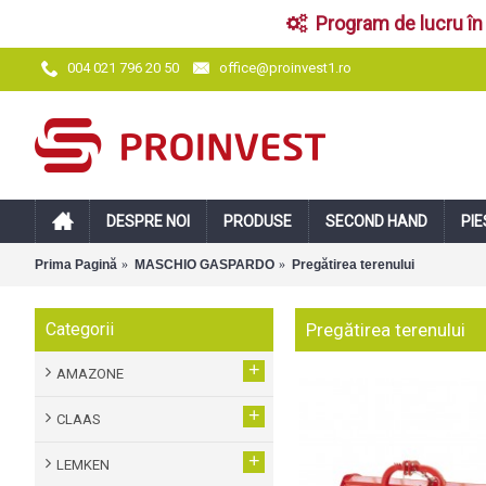
Program de lucru în 
office@proinvest1.ro
004 021 796 20 50
DESPRE NOI
PRODUSE
SECOND HAND
PIE
Prima Pagină
MASCHIO GASPARDO
Pregătirea terenului
Categorii
Pregătirea terenului
+
AMAZONE
+
CLAAS
+
LEMKEN