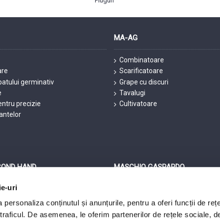
Pluguri
MA-AG
Combinatoare
are
Scarificatoare
patului germinativ
Grape cu discuri
e
Tavalugi
ntru precizie
Cultivatoare
lantelor
COND HAND
MASCHIO GASPARDO
ie-uri
Second Hand
Pregătirea terenului
econd Hand
Semănat
personaliza conținutul și anunțurile, pentru a oferi funcții de reț
e agricole
 traficul. De asemenea, le oferim partenerilor de rețele sociale, d