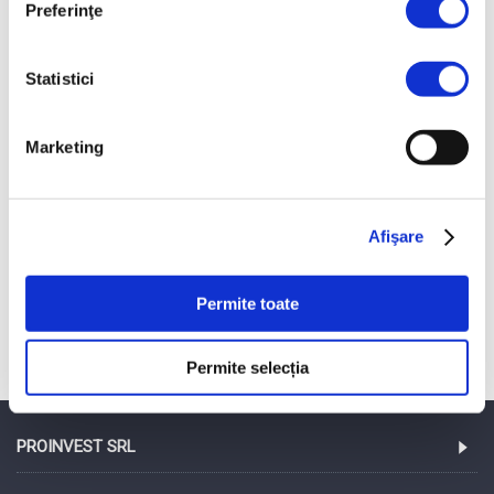
Preferinţe
Dezmiristitoare Topas / Dolomit / Labrador
Grapa cu discuri compacte Lemken Heliodor
Statistici
Marketing
Afişare
Grapa cu discuri compacte Lemken Rubin
Permite toate
Afişare 1 - 5 din 5 (1 pagini)
Permite selecția
PROINVEST SRL