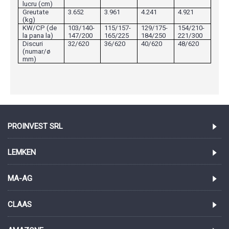
lucru (cm)
Greutate
3.652
3.961
4.241
4.921
(kg)
KW/CP (de
103/140-
115/157-
129/175-
154/210-
la pana la)
147/200
165/225
184/250
221/300
Discuri
32/620
36/620
40/620
48/620
(numar/ø
mm)
PROINVEST SRL
LEMKEN
MA-AG
CLAAS