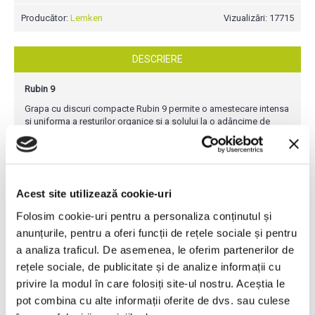
Producător:
Lemken
Vizualizări: 17715
DESCRIERE
Rubin 9
Grapa cu discuri compacte Rubin 9 permite o amestecare intensa
si uniforma a resturilor organice si a solului la o adâncime de
aproximativ 12 cm. Greutatea sa mare asigura patrunderea în sol
chiar si în
conditii grele, si, prin urmare, reduce pierderea de umiditate prin
evaporare. Acest lucru face ca echipamentul Rubin 9 sa fie
potrivit pentru dezmiristire la adâncime mica si viteze mari de
Acest site utilizează cookie-uri
lucru cu un nivel de siguranta ridicat.
Folosim cookie-uri pentru a personaliza conținutul și
•
Forma deschisa a cadrului cu ecartament mare asigura o
anunțurile, pentru a oferi funcții de rețele sociale și pentru
functionare fara blocaje chiar si în cazul culturilor înalte pe care a
a analiza traficul. De asemenea, le oferim partenerilor de
fost împrastiat gunoi de grajd.
rețele sociale, de publicitate și de analize informații cu
•
Discurile concave cu diametrul de 620 mm se suprapun între
rânduri pentru a asigura rasturnarea solului chiar si la adâncimi
privire la modul în care folosiți site-ul nostru. Aceștia le
mici de lucru.
pot combina cu alte informații oferite de dvs. sau culese
•
Picioarele sunt montate pe pivoti solizi, cu protectia la