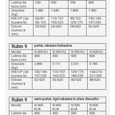
Latime de
250
300
350
400
lucru (cm)
Greutate
1.480
1.640
1.800
1.960
(kg)
KW/CP (de
64/87-
115/157-
90/122-
103/140-
la pana la)
92/125
165/225
129/175
147/200
Discuri
20/620
24/620
28/620
32/620
(numar/ø
mm)
Rubin 9
purtat, rabatare hidraulica
Model
9/400 KU
9/450 KU
9/500 KU
9/600 KU
Latime de
400
450
500
600
lucru (cm)
Greutate
2.890
3.111
3.331
3.785
(kg)
KW/CP (de
103/140-
115/157-
129/175-
154/210-
la pana la)
147/200
165/225
184/250
221/300
Discuri
32/620
36/620
40/620
48/620
(numar/ø
mm)
Rubin 9
semi-purtat, rigid rabatare in afara discurilor
Model
9/400
9/450
9/500
9/600
KUA
KUA
KUA
KUA
Latime de
400
450
500
600