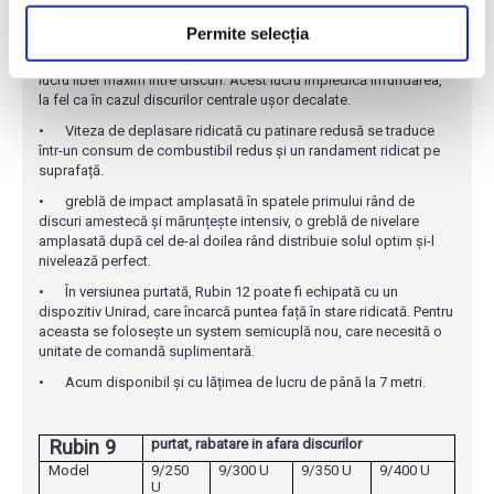
de direcția de deplasare, pentru intrarea optimă la lucrări pe toată
suprafață, începând cu o adâncime de lucru de 7 cm.
Permite selecția
•
Lamele speciale curbate și spiralate asigură un spațiu de
lucru liber maxim între discuri. Acest lucru împiedică înfundarea,
la fel ca în cazul discurilor centrale ușor decalate.
•
Viteza de deplasare ridicată cu patinare redusă se traduce
într-un consum de combustibil redus și un randament ridicat pe
suprafață.
•
greblă de impact amplasată în spatele primului rând de
discuri amestecă și mărunțește intensiv, o greblă de nivelare
amplasată după cel de-al doilea rând distribuie solul optim și-l
nivelează perfect.
•
În versiunea purtată, Rubin 12 poate fi echipată cu un
dispozitiv Unirad, care încarcă puntea față în stare ridicată. Pentru
aceasta se folosește un system semicuplă nou, care necesită o
unitate de comandă suplimentară.
•
Acum disponibil și cu lățimea de lucru de până la 7 metri.
Rubin 9
purtat, rabatare in afara discurilor
Model
9/250
9/300 U
9/350 U
9/400 U
U