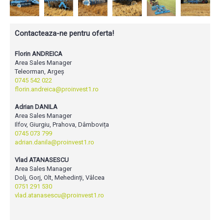
Contacteaza-ne pentru oferta!
Florin ANDREICA
Area Sales Manager
Teleorman, Argeș
0745 542 022
florin.andreica@proinvest1.ro
Adrian DANILA
Area Sales Manager
Ilfov, Giurgiu, Prahova, Dâmbovița
0745 073 799
adrian.danila@proinvest1.ro
Vlad ATANASESCU
Area Sales Manager
Dolj, Gorj, Olt, Mehedinți, Vâlcea
0751 291 530
vlad.atanasescu@proinvest1.ro