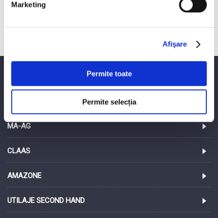
Marketing
Tavalug tip Cambridge tractat oscilant KIOS
Afişare 1 - 3 din 3 (1 pagini)
Afişare
Permite toate
PROINVEST SRL
LEMKEN
Permite selecția
MA-AG
CLAAS
AMAZONE
UTILAJE SECOND HAND