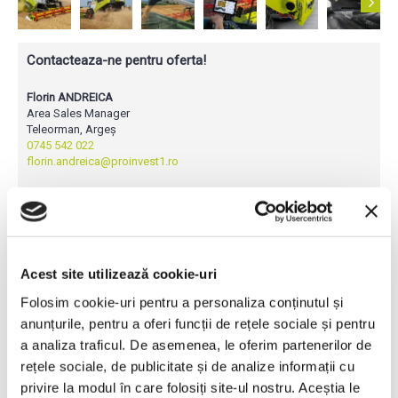
Contacteaza-ne pentru oferta!
Florin ANDREICA
Area Sales Manager
Teleorman, Argeș
0745 542 022
florin.andreica@proinvest1.ro
Adrian DANILA
Area Sales Manager
Ilfov, Giurgiu, Prahova, Dâmbovița
0745 073 799
adrian.danila@proinvest1.ro
Acest site utilizează cookie-uri
Vlad ATANASESCU
Folosim cookie-uri pentru a personaliza conținutul și
Area Sales Manager
Dolj, Gorj, Olt, Mehedinți, Vâlcea
anunțurile, pentru a oferi funcții de rețele sociale și pentru
0751 291 530
a analiza traficul. De asemenea, le oferim partenerilor de
vlad.atanasescu@proinvest1.ro
rețele sociale, de publicitate și de analize informații cu
privire la modul în care folosiți site-ul nostru. Aceștia le