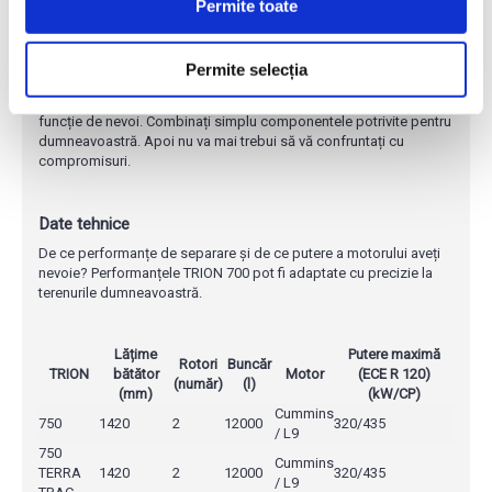
Permite toate
Punctele forte ale noului TRION.
Toate elementele care transformă combina de recoltat CLAAS
Permite selecția
într-un utilaj eficient și robust pot fi găsite în cadrul noului TRION.
Știți cu exactitate de ce aveți nevoie. Noi am proiectat TRION în
funcție de nevoi. Combinați simplu componentele potrivite pentru
dumneavoastră. Apoi nu va mai trebui să vă confruntați cu
compromisuri.
Date tehnice
De ce performanțe de separare și de ce putere a motorului aveți
nevoie? Performanțele TRION 700 pot fi adaptate cu precizie la
terenurile dumneavoastră.
Lățime
Putere maximă
Rotori
Buncăr
TRION
bătător
Motor
(ECE R 120)
(număr)
(l)
(mm)
(kW/CP)
Cummins
750
1420
2
12000
320/435
/ L9
750
Cummins
TERRA
1420
2
12000
320/435
/ L9