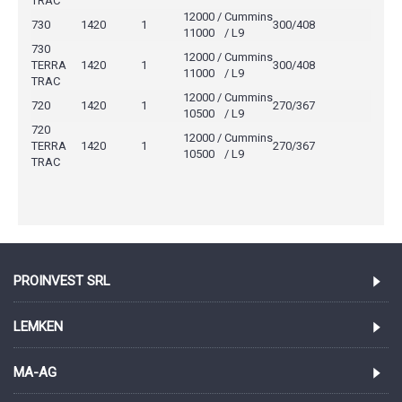
TRAC
12000 /
Cummins
730
1420
1
300/408
11000
/ L9
730
12000 /
Cummins
TERRA
1420
1
300/408
11000
/ L9
TRAC
12000 /
Cummins
720
1420
1
270/367
10500
/ L9
720
12000 /
Cummins
TERRA
1420
1
270/367
10500
/ L9
TRAC
PROINVEST SRL
LEMKEN
MA-AG