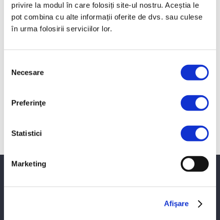
privire la modul în care folosiți site-ul nostru. Aceștia le
pot combina cu alte informații oferite de dvs. sau culese
în urma folosirii serviciilor lor.
Selecția
Necesare
consimțământului
Preferinţe
Grapa cu discuri KE
Grape cu discuri KX si KG
Statistici
Afişare 1 - 2 din 2 (1 pagini)
Marketing
PROINVEST SRL
LEMKEN
Afişare