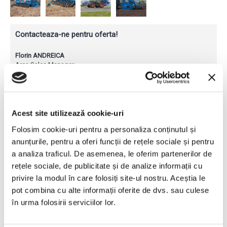
Contacteaza-ne pentru oferta!
Florin ANDREICA
Area Sales Manager
Teleorman, Argeș
0745 542 022
florin.andreica@proinvest1.ro
Adrian DANILA
Acest site utilizează cookie-uri
Area Sales Manager
Ilfov, Giurgiu, Prahova, Dâmbovița
Folosim cookie-uri pentru a personaliza conținutul și
0745 073 799
anunțurile, pentru a oferi funcții de rețele sociale și pentru
adrian.danila@proinvest1.ro
a analiza traficul. De asemenea, le oferim partenerilor de
Vlad ATANASESCU
rețele sociale, de publicitate și de analize informații cu
Area Sales Manager
privire la modul în care folosiți site-ul nostru. Aceștia le
Dolj, Gorj, Olt, Mehedinți, Vâlcea
pot combina cu alte informații oferite de dvs. sau culese
0751 291 530
vlad.atanasescu@proinvest1.ro
în urma folosirii serviciilor lor.