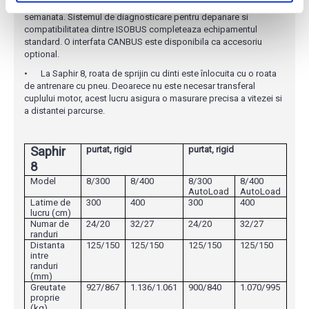
afiseaza viteza de deplasare si informatiile privind suprafata
semanata. Sistemul de diagnosticare pentru depanare si
compatibilitatea dintre ISOBUS completeaza echipamentul
standard. O interfata CANBUS este disponibila ca accesoriu
optional.
•
La Saphir 8, roata de sprijin cu dinti este înlocuita cu o roata
de antrenare cu pneu. Deoarece nu este necesar transferal
cuplului motor, acest lucru asigura o masurare precisa a vitezei si
a distantei parcurse.
Saphir
purtat, rigid
purtat, rigid
8
Model
8/300
8/400
8/300
8/400
AutoLoad
AutoLoad
Latime de
300
400
300
400
lucru (cm)
Numar de
24/20
32/27
24/20
32/27
randuri
Distanta
125/150
125/150
125/150
125/150
intre
randuri
(mm)
Greutate
927/867
1.136/1.061
900/840
1.070/995
proprie
(kg)