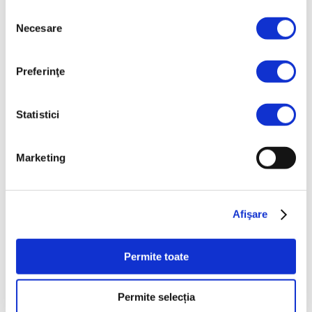
Selecția
Producător:
Lemken
Vizualizări: 6479
Necesare
consimțământului
DESCRIERE
Preferinţe
Saphir 8 este identica cu semanatoarea mecanica în rânduri
Saphir 7, cu diferenta ca arborele dispozitivului de distributie a
Statistici
semintelor este actionat electric, comanda debitului de distributie
fiind asigurata din cabina.
•
Arborele dispozitivului de distributie a semintelor, actionat
Marketing
electric, asigura dozarea precisa a unei game largi de tipuri de
seminte, de 0,5 la 500 kg/ha. Doza de seminte este usor de
stability printr-o singura procedura de calibrare.
•
Motorul electric si calculatorul se afla amplasate, în
Afişare
siguranta, în partea din fata a semanatorii. În urma calibrarii
initiale, doza de seminte poate fi stabilita cu usurinta, prin simpla
apasare a unui buton de pe cutia de comanda Solitronic din
Permite toate
cabina tractorului.
•
Solitronic comanda rotatia arborelui actionat electric al
dispozitivului de distributie a semintelor. În plus, acesta emite un
Permite selecția
semnal de avertizare atunci când nivelul de seminte este scazut,