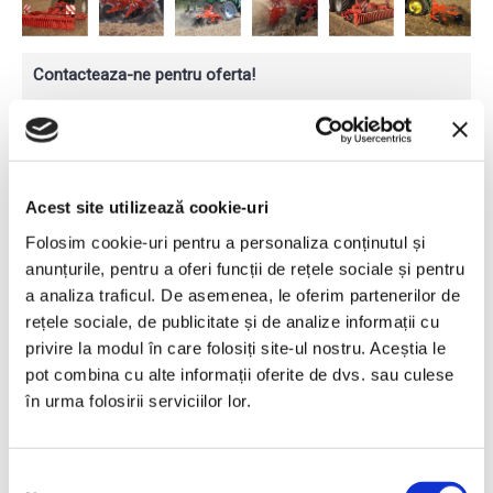
Contacteaza-ne pentru oferta!
Florin ANDREICA
Area Sales Manager
Teleorman, Argeș
0745 542 022
florin.andreica@proinvest1.ro
Acest site utilizează cookie-uri
Adrian DANILA
Folosim cookie-uri pentru a personaliza conținutul și
Area Sales Manager
anunțurile, pentru a oferi funcții de rețele sociale și pentru
Ilfov, Giurgiu, Prahova, Dâmbovița
a analiza traficul. De asemenea, le oferim partenerilor de
0745 073 799
adrian.danila@proinvest1.ro
rețele sociale, de publicitate și de analize informații cu
privire la modul în care folosiți site-ul nostru. Aceștia le
Vlad ATANASESCU
pot combina cu alte informații oferite de dvs. sau culese
Area Sales Manager
Dolj, Gorj, Olt, Mehedinți, Vâlcea
în urma folosirii serviciilor lor.
0751 291 530
vlad.atanasescu@proinvest1.ro
Selecția