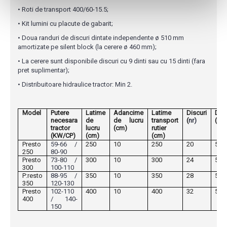
• Roti de transport 400/60-15.5;
• Kit lumini cu placute de gabarit;
• Doua randuri de discuri dintate independente ø 510 mm
amortizate pe silent block (la cerere ø 460 mm);
• La cerere sunt disponibile discuri cu 9 dinti sau cu 15 dinti (fara
pret suplimentar);
• Distribuitoare hidraulice tractor: Min 2.
Model
Putere
Latime
Adancime
Latime
Discuri
Disc
necesara
de
de lucru
transport
(
nr)
(ø)
tractor
lucru
(cm)
rutier
(KW/CP)
(cm)
(cm)
Presto
59-66 /
250
10
250
20
510
250
80-90
Presto
73-80 /
300
10
300
24
510
300
100-110
P:resto
88-95 /
350
10
350
28
510
350
120-130
Presto
102-110
400
10
400
32
510
400
/ 140-
150