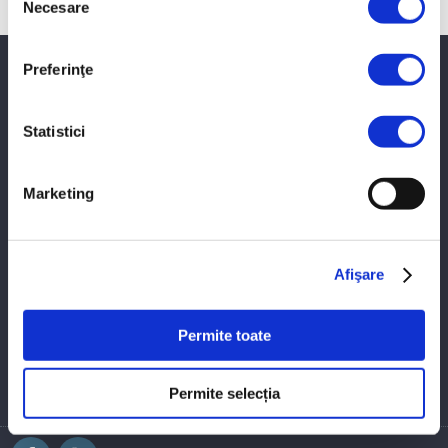
Necesare
consimțământului
Preferinţe
PROINVEST SRL
LEMKEN
Statistici
MA-AG
Marketing
CLAAS
Afişare
AMAZONE
UTILAJE SECOND HAND
Permite toate
MASCHIO GASPARDO
Permite selecția