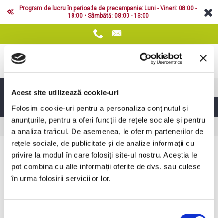
Program de lucru în perioada de precampanie: Luni - Vineri: 08:00 -
18:00 • Sâmbătă: 08:00 - 13:00
Acest site utilizează cookie-uri
MENIUL PRINCIPAL
Folosim cookie-uri pentru a personaliza conținutul și
anunțurile, pentru a oferi funcții de rețele sociale și pentru
Media
Evenimente 2013
Demo Lemken Rubin 2013
Prima Pagină
a analiza traficul. De asemenea, le oferim partenerilor de
rețele sociale, de publicitate și de analize informații cu
Demo Lemken Rubin 2013
privire la modul în care folosiți site-ul nostru. Aceștia le
pot combina cu alte informații oferite de dvs. sau culese
în urma folosirii serviciilor lor.
Selecția