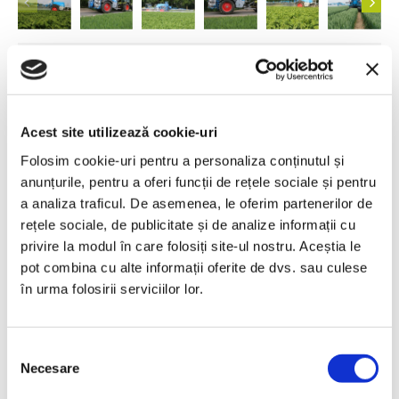
Contacteaza-ne pentru oferta!
Florin ANDREICA
Area Sales Manager
Teleorman, Argeș
Acest site utilizează cookie-uri
0745 542 022
Folosim cookie-uri pentru a personaliza conținutul și
florin.andreica@proinvest1.ro
anunțurile, pentru a oferi funcții de rețele sociale și pentru
Adrian DANILA
a analiza traficul. De asemenea, le oferim partenerilor de
Area Sales Manager
rețele sociale, de publicitate și de analize informații cu
Ilfov, Giurgiu, Prahova, Dâmbovița
0745 073 799
privire la modul în care folosiți site-ul nostru. Aceștia le
adrian.danila@proinvest1.ro
pot combina cu alte informații oferite de dvs. sau culese
în urma folosirii serviciilor lor.
Vlad ATANASESCU
Area Sales Manager
Dolj, Gorj, Olt, Mehedinți, Vâlcea
0751 291 530
Selecția
vlad.atanasescu@proinvest1.ro
Necesare
consimțământului