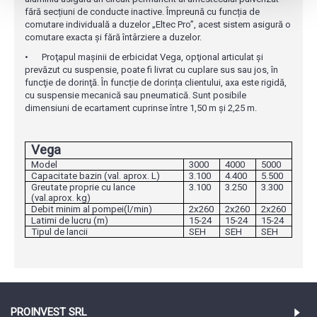
fără secțiuni de conducte inactive. Împreună cu funcția de
comutare individuală a duzelor „Eltec Pro”, acest sistem asigură o
comutare exacta și fără întârziere a duzelor.
•
Proţapul maşinii de erbicidat Vega, opţional articulat şi
prevăzut cu suspensie, poate fi livrat cu cuplare sus sau jos, în
funcţie de dorinţă. În funcție de dorința clientului, axa este rigidă,
cu suspensie mecanică sau pneumatică. Sunt posibile
dimensiuni de ecartament cuprinse între 1,50 m și 2,25 m.
Vega
Model
3000
4000
5000
Capacitate bazin (val. aprox. L)
3.100
4.400
5.500
Greutate proprie cu lance
3.100
3.250
3.300
(val.aprox. kg)
Debit minim al pompei(l/min)
2x260
2x260
2x260
Latimi de lucru (m)
15-24
15-24
15-24
Tipul de lancii
SEH
SEH
SEH
PROINVEST SRL