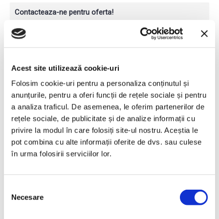
Contacteaza-ne pentru oferta!
Florin ANDREICA
Area Sales Manager
Teleorman, Argeș
0745 542 022
Acest site utilizează cookie-uri
florin.andreica@proinvest1.ro
Folosim cookie-uri pentru a personaliza conținutul și
Adrian DANILA
Area Sales Manager
anunțurile, pentru a oferi funcții de rețele sociale și pentru
Ilfov, Giurgiu, Prahova, Dâmbovița
a analiza traficul. De asemenea, le oferim partenerilor de
0745 073 799
rețele sociale, de publicitate și de analize informații cu
adrian.danila@proinvest1.ro
privire la modul în care folosiți site-ul nostru. Aceștia le
Vlad ATANASESCU
pot combina cu alte informații oferite de dvs. sau culese
Area Sales Manager
în urma folosirii serviciilor lor.
Dolj, Gorj, Olt, Mehedinți, Vâlcea
0751 291 530
vlad.atanasescu@proinvest1.ro
Selecția
Necesare
consimțământului
Producător:
Maschio Gaspardo
Vizualizări: 14568