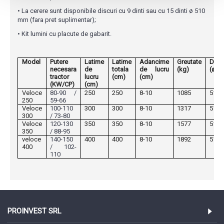
• La cerere sunt disponibile discuri cu 9 dinti sau cu 15 dinti ø 510
mm (fara pret suplimentar);
• Kit lumini cu placute de gabarit.
Model
Putere
Latime
Latime
Adancime
Greutate
Discu
necesara
de
totala
de lucru
(kg)
(ø-nr
tractor
lucru
(cm)
(cm)
(KW/CP)
(cm)
Veloce
80-90 /
250
250
8-10
1085
510-
250
59-66
Veloce
100-110
300
300
8-10
1317
510-
300
/ 73-80
Veloce
120-130
350
350
8-10
1577
510-
350
/ 88-95
veloce
140-150
400
400
8-10
1892
510-
400
/ 102-
110
PROINVEST SRL