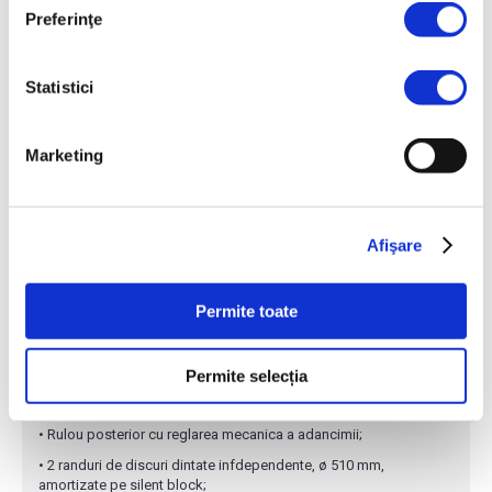
Preferinţe
DESCRIERE
Statistici
VELOCE este o grapa cu discuri usoare utilizata pentru pregatirea
patului germinativ la mica adancime (pana la 10 cm). Discurile
sunt dispuse pe 2 randuri, avand directii opuse; distantele mari
Marketing
(620 mm) intre randuri previne orice colmatare a reziduurilor
solului si a culturilor. Fiecare disc are propriul hub independent,
cu lagare avand o durata mare de viata si lubrifiate in baia de ulei;
timpul de intretinere este mentinut la un nivel minim. Elementele
sunt legate de cadru printr-un sistem silentios cu 4 amortizoare
Afişare
din cauciuc care absorb toate miscarile verticale si nu necesita
sisteme de gresare asa cum o fac sistemele alternative.
Permite toate
Echipare standard
• Cuplaj in 3 puncte CAT 3N ISO;
Permite selecția
• Cadru rabatabil hidraulic;
• Rulou posterior cu reglarea mecanica a adancimii;
• 2 randuri de discuri dintate infdependente, ø 510 mm,
amortizate pe silent block;