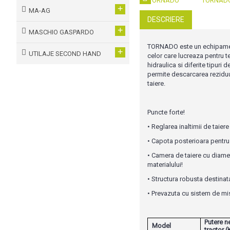
+
MA-AG
DESCRIERE
+
MASCHIO GASPARDO
TORNADO este un echipament
+
UTILAJE SECOND HAND
celor care lucreaza pentru te
hidraulica si diferite tipur
permite descarcarea reziduur
taiere.
Puncte forte!
• Reglarea inaltimii de taiere
• Capota posterioara pentru o
• Camera de taiere cu diame
materialului!
• Structura robusta destinat
• Prevazuta cu sistem de mis
Putere n
Model
tractor 