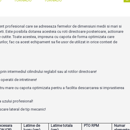
 profesional care se adreseaza fermelor de dimensiuni medii si mari si
rti. Este posibila dotarea acesteia cu roti directoare posterioare, actionare
i de cutite. Toate acestea, impreuna cu capota de forma optimizata care
ilor, fac ca acest echipament sa fie usor de utilizat in orice context de
 prin intermediul cilindrului reglabil sau al rotilor directoare!
peratii de intretinere!
tru mare cu capota optimizata pentru a facilita descarcarea si imprastierea
a uzului profesional!
care lateral de tip mecanic!
ecesara
Latime de
Latime totala
PTO RPM
Numar
(KW/CP)
lucru (cm)
(cm)
elemente