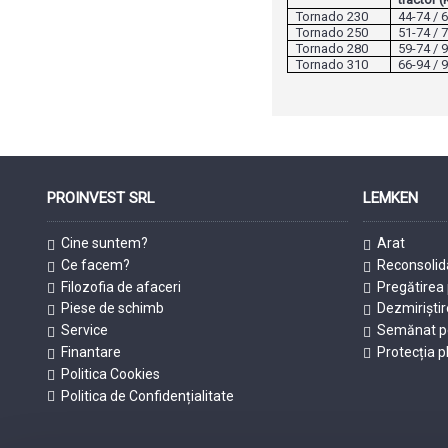
Tornado 230
44-74 / 
Tornado 250
51-74 / 
Tornado 280
59-74 / 
Tornado 310
66-94 / 
PROINVEST SRL
LEMKEN
Cine suntem?
Arat
Ce facem?
Reconsolid
Filozofia de afaceri
Pregătirea 
Piese de schimb
Dezmiriștir
Service
Semănat pe
Finantare
Protecția p
Politica Cookies
Politica de Confidențialitate