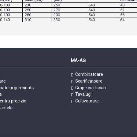
60-100
230
250
540
48
70-100
250
270
540
52
90-100
280
300
540
56
90-140
310
330
540
64
MA-AG
Combinatoare
are
Scarificatoare
patului germinativ
Grape cu discuri
e
Tavalugi
ntru precizie
Cultivatoare
lantelor