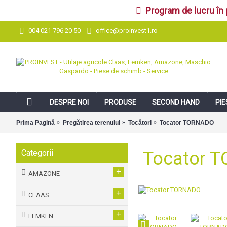
Program de lucru în 
office@proinvest1.ro
004 021 796 20 50
DESPRE NOI
PRODUSE
SECOND HAND
PIE
Prima Pagină
Pregătirea terenului
Tocători
Tocator TORNADO
Categorii
Tocator 
+
AMAZONE
+
CLAAS
+
LEMKEN