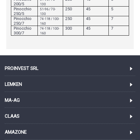
200/5
130
Pinocchio
250
45
5
51-96 / 70-
250/5
130
Pinocchio
250
45
7
74-118 / 100-
250/7
160
Pinocchio
300
45
7
74-118 / 100-
300/7
160
PROINVEST SRL
LEMKEN
MA-AG
CLAAS
AMAZONE