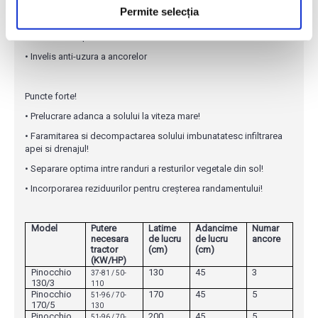
Permite selecția
• Picioare de stationare
• Kit de lumini pentru versiunea de 3 m
• Invelis anti-uzura a ancorelor
Puncte forte!
• Prelucrare adanca a solului la viteza mare!
• Faramitarea si decompactarea solului imbunatatesc infiltrarea
apei si drenajul!
• Separare optima intre randuri a resturilor vegetale din sol!
• Incorporarea reziduurilor pentru creșterea randamentului!
Model
Putere
Latime
Adancime
Numar
necesara
de lucru
de lucru
ancore
tractor
(cm)
(cm)
(KW/HP)
Pinocchio
130
45
3
37-81 / 50-
130/3
110
Pinocchio
170
45
5
51-96 / 70-
170/5
130
Pinocchio
200
45
5
51-96 / 70-