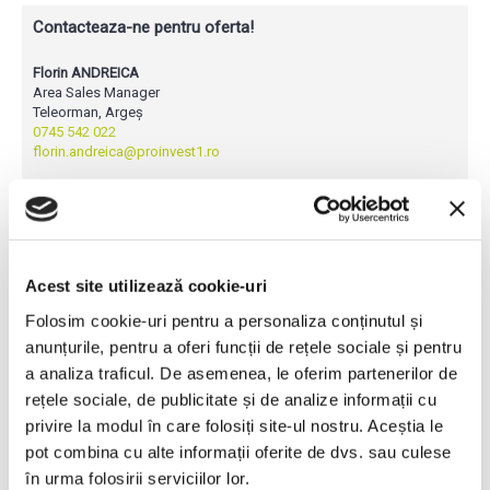
Contacteaza-ne pentru oferta!
Florin ANDREICA
Area Sales Manager
Teleorman, Argeș
0745 542 022
florin.andreica@proinvest1.ro
Adrian DANILA
Area Sales Manager
Ilfov, Giurgiu, Prahova, Dâmbovița
0745 073 799
adrian.danila@proinvest1.ro
Acest site utilizează cookie-uri
Vlad ATANASESCU
Folosim cookie-uri pentru a personaliza conținutul și
Area Sales Manager
anunțurile, pentru a oferi funcții de rețele sociale și pentru
Dolj, Gorj, Olt, Mehedinți, Vâlcea
0751 291 530
a analiza traficul. De asemenea, le oferim partenerilor de
vlad.atanasescu@proinvest1.ro
rețele sociale, de publicitate și de analize informații cu
privire la modul în care folosiți site-ul nostru. Aceștia le
pot combina cu alte informații oferite de dvs. sau culese
Producător:
Maschio Gaspardo
Vizualizări: 11525
în urma folosirii serviciilor lor.