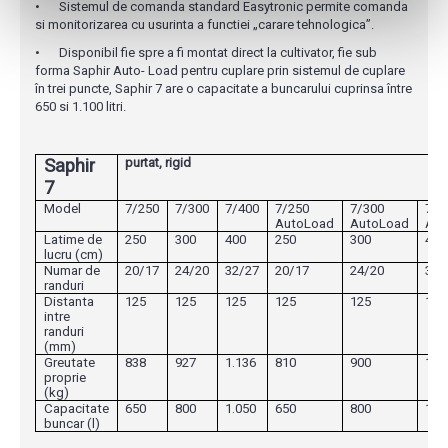
•
Sistemul de comanda standard Easytronic permite comanda
si monitorizarea cu usurinta a functiei „carare tehnologica”.
•
Disponibil fie spre a fi montat direct la cultivator, fie sub
forma Saphir Auto- Load pentru cuplare prin sistemul de cuplare
în trei puncte, Saphir 7 are o capacitate a buncarului cuprinsa între
650 si 1.100 litri.
Saphir
purtat, rigid
7
Model
7/250
7/300
7/400
7/250
7/300
7/4
AutoLoad
AutoLoad
Aut
Latime de
250
300
400
250
300
400
lucru (cm)
Numar de
20/17
24/20
32/27
20/17
24/20
32/
randuri
Distanta
125
125
125
125
125
125
intre
randuri
(mm)
Greutate
838
927
1.136
810
900
1.0
proprie
(kg)
Capacitate
650
800
1.050
650
800
1.0
buncar (l)