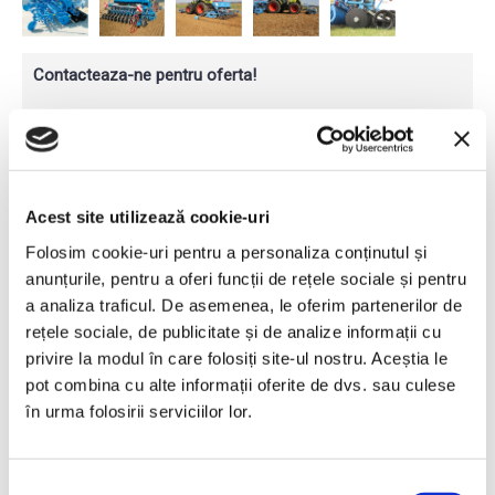
Contacteaza-ne pentru oferta!
Florin ANDREICA
Area Sales Manager
Teleorman, Argeș
0745 542 022
florin.andreica@proinvest1.ro
Acest site utilizează cookie-uri
Adrian DANILA
Folosim cookie-uri pentru a personaliza conținutul și
Area Sales Manager
anunțurile, pentru a oferi funcții de rețele sociale și pentru
Ilfov, Giurgiu, Prahova, Dâmbovița
0745 073 799
a analiza traficul. De asemenea, le oferim partenerilor de
adrian.danila@proinvest1.ro
rețele sociale, de publicitate și de analize informații cu
privire la modul în care folosiți site-ul nostru. Aceștia le
Vlad ATANASESCU
Area Sales Manager
pot combina cu alte informații oferite de dvs. sau culese
Dolj, Gorj, Olt, Mehedinți, Vâlcea
în urma folosirii serviciilor lor.
0751 291 530
vlad.atanasescu@proinvest1.ro
Selecția